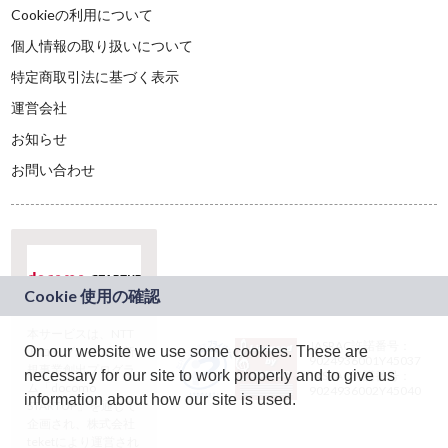
Cookieの利用について
個人情報の取り扱いについて
特定商取引法に基づく表示
運営会社
お知らせ
お問い合わせ
本サービスは、NTT
JASRAC許諾番号：
On our website we use some cookies. These are
ドコモグループの新
9024936001Y45037
規事業創出プログラ
necessary for our site to work properly and to give us
JASRAC許諾番号：
ム「docomo
9024936002Y45040
information about how our site is used.
STARTUP」を通じて
企画され、株式会社
teketにより運営され