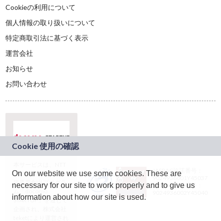
Cookieの利用について
個人情報の取り扱いについて
特定商取引法に基づく表示
運営会社
お知らせ
お問い合わせ
本サービスは、NTT
JASRAC許諾番号：
On our website we use some cookies. These are
ドコモグループの新
9024936001Y45037
規事業創出プログラ
necessary for our site to work properly and to give us
JASRAC許諾番号：
ム「docomo
9024936002Y45040
information about how our site is used.
STARTUP」を通じて
企画され、株式会社
teketにより運営され