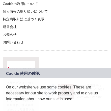
Cookieの利用について
個人情報の取り扱いについて
特定商取引法に基づく表示
運営会社
お知らせ
お問い合わせ
本サービスは、NTT
JASRAC許諾番号：
On our website we use some cookies. These are
ドコモグループの新
9024936001Y45037
規事業創出プログラ
necessary for our site to work properly and to give us
JASRAC許諾番号：
ム「docomo
9024936002Y45040
information about how our site is used.
STARTUP」を通じて
企画され、株式会社
teketにより運営され