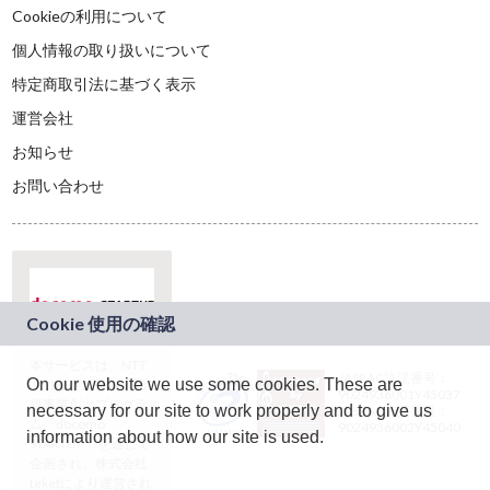
Cookieの利用について
個人情報の取り扱いについて
特定商取引法に基づく表示
運営会社
お知らせ
お問い合わせ
本サービスは、NTT
JASRAC許諾番号：
On our website we use some cookies. These are
ドコモグループの新
9024936001Y45037
規事業創出プログラ
necessary for our site to work properly and to give us
JASRAC許諾番号：
ム「docomo
9024936002Y45040
information about how our site is used.
STARTUP」を通じて
企画され、株式会社
teketにより運営され