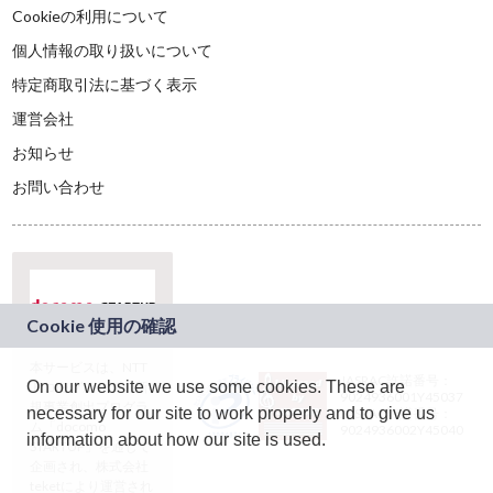
Cookieの利用について
個人情報の取り扱いについて
特定商取引法に基づく表示
運営会社
お知らせ
お問い合わせ
本サービスは、NTT
JASRAC許諾番号：
On our website we use some cookies. These are
ドコモグループの新
9024936001Y45037
規事業創出プログラ
necessary for our site to work properly and to give us
JASRAC許諾番号：
ム「docomo
9024936002Y45040
information about how our site is used.
STARTUP」を通じて
企画され、株式会社
teketにより運営され