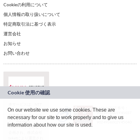
Cookieの利用について
個人情報の取り扱いについて
特定商取引法に基づく表示
運営会社
お知らせ
お問い合わせ
本サービスは、NTT
JASRAC許諾番号：
On our website we use some cookies. These are
ドコモグループの新
9024936001Y45037
規事業創出プログラ
necessary for our site to work properly and to give us
JASRAC許諾番号：
ム「docomo
9024936002Y45040
information about how our site is used.
STARTUP」を通じて
企画され、株式会社
teketにより運営され