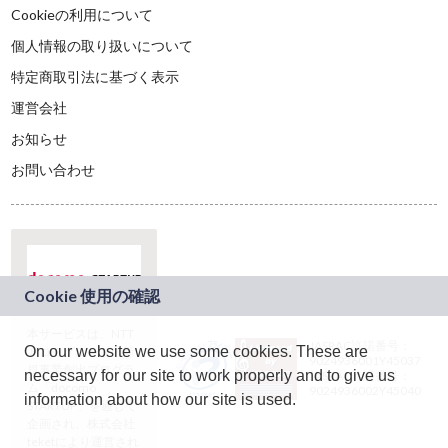
Cookieの利用について
個人情報の取り扱いについて
特定商取引法に基づく表示
運営会社
お知らせ
お問い合わせ
本サービスは、NTT
JASRAC許諾番号：
On our website we use some cookies. These are
ドコモグループの新
9024936001Y45037
規事業創出プログラ
necessary for our site to work properly and to give us
JASRAC許諾番号：
ム「docomo
9024936002Y45040
information about how our site is used.
STARTUP」を通じて
企画され、株式会社
teketにより運営され