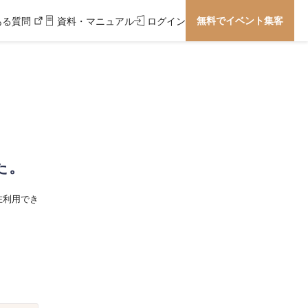
無料でイベント集客
ある質問
資料・マニュアル
ログイン
た。
在利用でき