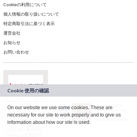
Cookieの利用について
個人情報の取り扱いについて
特定商取引法に基づく表示
運営会社
お知らせ
お問い合わせ
本サービスは、NTT
JASRAC許諾番号：
On our website we use some cookies. These are
ドコモグループの新
9024936001Y45037
規事業創出プログラ
necessary for our site to work properly and to give us
JASRAC許諾番号：
ム「docomo
9024936002Y45040
information about how our site is used.
STARTUP」を通じて
企画され、株式会社
teketにより運営され