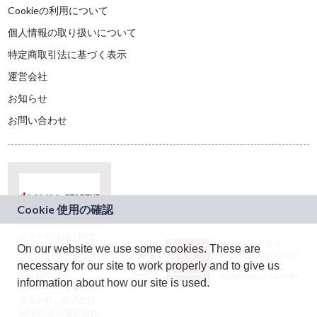
Cookieの利用について
個人情報の取り扱いについて
特定商取引法に基づく表示
運営会社
お知らせ
お問い合わせ
本サービスは、NTT
JASRAC許諾番号：
On our website we use some cookies. These are
ドコモグループの新
9024936001Y45037
規事業創出プログラ
necessary for our site to work properly and to give us
JASRAC許諾番号：
ム「docomo
9024936002Y45040
information about how our site is used.
STARTUP」を通じて
企画され、株式会社
teketにより運営され