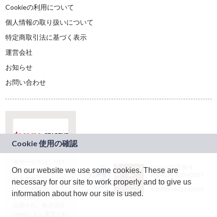
Cookieの利用について
個人情報の取り扱いについて
特定商取引法に基づく表示
運営会社
お知らせ
お問い合わせ
本サービスは、NTT
JASRAC許諾番号：
On our website we use some cookies. These are
ドコモグループの新
9024936001Y45037
規事業創出プログラ
necessary for our site to work properly and to give us
JASRAC許諾番号：
ム「docomo
9024936002Y45040
information about how our site is used.
STARTUP」を通じて
企画され、株式会社
teketにより運営され