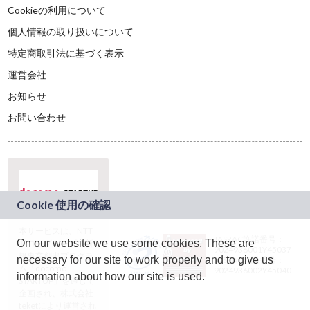
Cookieの利用について
個人情報の取り扱いについて
特定商取引法に基づく表示
運営会社
お知らせ
お問い合わせ
本サービスは、NTT
JASRAC許諾番号：
On our website we use some cookies. These are
ドコモグループの新
9024936001Y45037
規事業創出プログラ
necessary for our site to work properly and to give us
JASRAC許諾番号：
ム「docomo
9024936002Y45040
information about how our site is used.
STARTUP」を通じて
企画され、株式会社
teketにより運営され