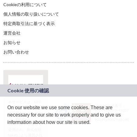
Cookieの利用について
個人情報の取り扱いについて
特定商取引法に基づく表示
運営会社
お知らせ
お問い合わせ
本サービスは、NTT
JASRAC許諾番号：
On our website we use some cookies. These are
ドコモグループの新
9024936001Y45037
規事業創出プログラ
necessary for our site to work properly and to give us
JASRAC許諾番号：
ム「docomo
9024936002Y45040
information about how our site is used.
STARTUP」を通じて
企画され、株式会社
teketにより運営され