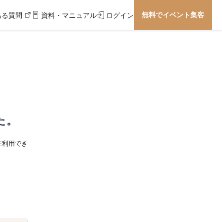
無料でイベント集客
ある質問
資料・マニュアル
ログイン
た。
在利用でき