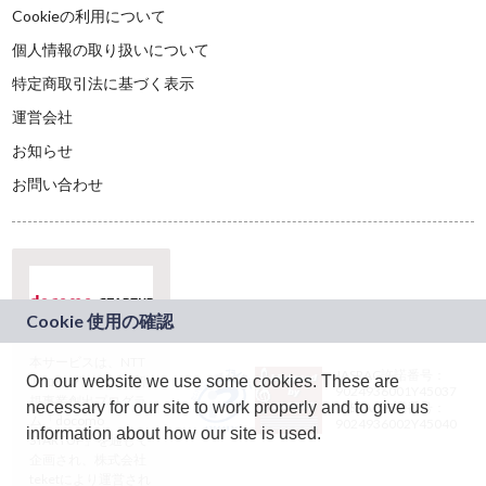
Cookieの利用について
個人情報の取り扱いについて
特定商取引法に基づく表示
運営会社
お知らせ
お問い合わせ
本サービスは、NTT
JASRAC許諾番号：
On our website we use some cookies. These are
ドコモグループの新
9024936001Y45037
規事業創出プログラ
necessary for our site to work properly and to give us
JASRAC許諾番号：
ム「docomo
9024936002Y45040
information about how our site is used.
STARTUP」を通じて
企画され、株式会社
teketにより運営され