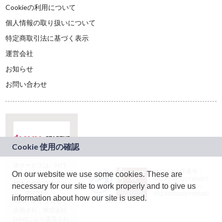
Cookieの利用について
個人情報の取り扱いについて
特定商取引法に基づく表示
運営会社
お知らせ
お問い合わせ
本サービスは、NTT
JASRAC許諾番号：
On our website we use some cookies. These are
ドコモグループの新
9024936001Y45037
規事業創出プログラ
necessary for our site to work properly and to give us
JASRAC許諾番号：
ム「docomo
9024936002Y45040
information about how our site is used.
STARTUP」を通じて
企画され、株式会社
teketにより運営され