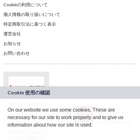
Cookieの利用について
個人情報の取り扱いについて
特定商取引法に基づく表示
運営会社
お知らせ
お問い合わせ
本サービスは、NTT
JASRAC許諾番号：
On our website we use some cookies. These are
ドコモグループの新
9024936001Y45037
規事業創出プログラ
necessary for our site to work properly and to give us
JASRAC許諾番号：
ム「docomo
9024936002Y45040
information about how our site is used.
STARTUP」を通じて
企画され、株式会社
teketにより運営され