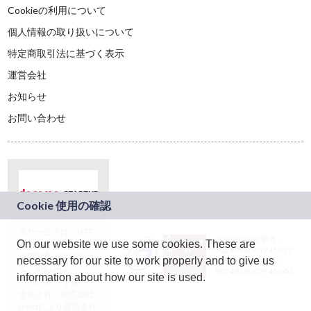
Cookieの利用について
個人情報の取り扱いについて
特定商取引法に基づく表示
運営会社
お知らせ
お問い合わせ
本サービスは、NTT
JASRAC許諾番号：
On our website we use some cookies. These are
ドコモグループの新
9024936001Y45037
規事業創出プログラ
necessary for our site to work properly and to give us
JASRAC許諾番号：
ム「docomo
9024936002Y45040
information about how our site is used.
STARTUP」を通じて
企画され、株式会社
teketにより運営され