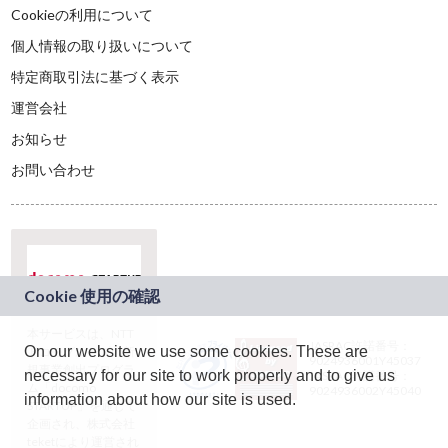
Cookieの利用について
個人情報の取り扱いについて
特定商取引法に基づく表示
運営会社
お知らせ
お問い合わせ
本サービスは、NTT
JASRAC許諾番号：
On our website we use some cookies. These are
ドコモグループの新
9024936001Y45037
規事業創出プログラ
necessary for our site to work properly and to give us
JASRAC許諾番号：
ム「docomo
9024936002Y45040
information about how our site is used.
STARTUP」を通じて
企画され、株式会社
teketにより運営され