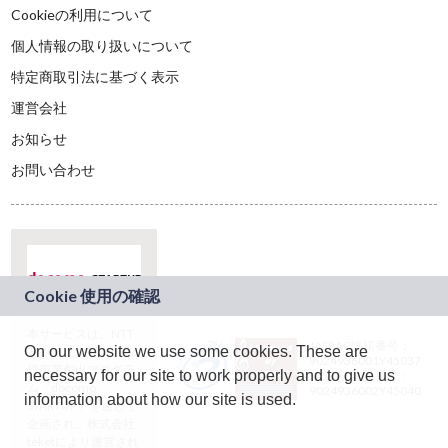
Cookieの利用について
個人情報の取り扱いについて
特定商取引法に基づく表示
運営会社
お知らせ
お問い合わせ
本サービスは、NTT
JASRAC許諾番号：
On our website we use some cookies. These are
ドコモグループの新
9024936001Y45037
規事業創出プログラ
necessary for our site to work properly and to give us
JASRAC許諾番号：
ム「docomo
9024936002Y45040
information about how our site is used.
STARTUP」を通じて
企画され、株式会社
teketにより運営され