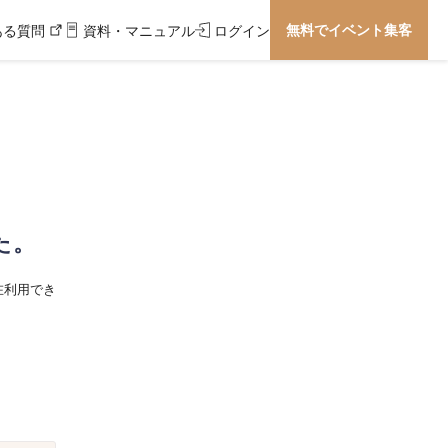
無料でイベント集客
ある質問
資料・マニュアル
ログイン
た。
在利用でき