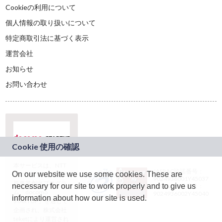
Cookieの利用について
個人情報の取り扱いについて
特定商取引法に基づく表示
運営会社
お知らせ
お問い合わせ
本サービスは、NTT
JASRAC許諾番号：
On our website we use some cookies. These are
ドコモグループの新
9024936001Y45037
規事業創出プログラ
necessary for our site to work properly and to give us
JASRAC許諾番号：
ム「docomo
9024936002Y45040
information about how our site is used.
STARTUP」を通じて
企画され、株式会社
teketにより運営され