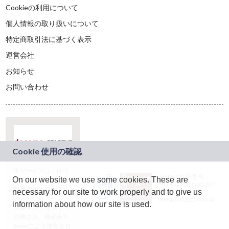
Cookieの利用について
個人情報の取り扱いについて
特定商取引法に基づく表示
運営会社
お知らせ
お問い合わせ
本サービスは、NTT
JASRAC許諾番号：
On our website we use some cookies. These are
ドコモグループの新
9024936001Y45037
規事業創出プログラ
necessary for our site to work properly and to give us
JASRAC許諾番号：
ム「docomo
9024936002Y45040
information about how our site is used.
STARTUP」を通じて
企画され、株式会社
teketにより運営され