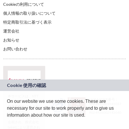
Cookieの利用について
個人情報の取り扱いについて
特定商取引法に基づく表示
運営会社
お知らせ
お問い合わせ
本サービスは、NTT
JASRAC許諾番号：
On our website we use some cookies. These are
ドコモグループの新
9024936001Y45037
規事業創出プログラ
necessary for our site to work properly and to give us
JASRAC許諾番号：
ム「docomo
9024936002Y45040
information about how our site is used.
STARTUP」を通じて
企画され、株式会社
teketにより運営され