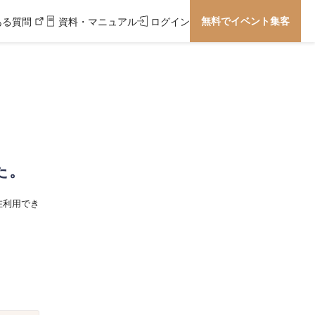
無料でイベント集客
ある質問
資料・マニュアル
ログイン
た。
在利用でき