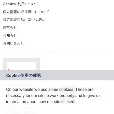
Cookieの利用について
個人情報の取り扱いについて
特定商取引法に基づく表示
運営会社
お知らせ
お問い合わせ
本サービスは、NTT
JASRAC許諾番号：
On our website we use some cookies. These are
ドコモグループの新
9024936001Y45037
規事業創出プログラ
necessary for our site to work properly and to give us
JASRAC許諾番号：
ム「docomo
9024936002Y45040
information about how our site is used.
STARTUP」を通じて
企画され、株式会社
teketにより運営され