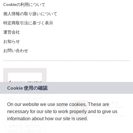
Cookieの利用について
個人情報の取り扱いについて
特定商取引法に基づく表示
運営会社
お知らせ
お問い合わせ
本サービスは、NTT
JASRAC許諾番号：
On our website we use some cookies. These are
ドコモグループの新
9024936001Y45037
規事業創出プログラ
necessary for our site to work properly and to give us
JASRAC許諾番号：
ム「docomo
9024936002Y45040
information about how our site is used.
STARTUP」を通じて
企画され、株式会社
teketにより運営され