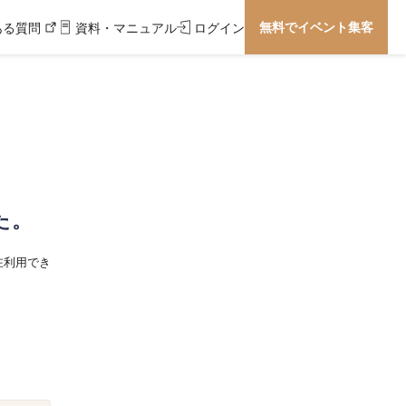
無料でイベント集客
ある質問
資料・マニュアル
ログイン
た。
在利用でき