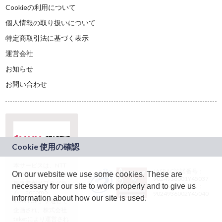
Cookieの利用について
個人情報の取り扱いについて
特定商取引法に基づく表示
運営会社
お知らせ
お問い合わせ
本サービスは、NTT
JASRAC許諾番号：
On our website we use some cookies. These are
ドコモグループの新
9024936001Y45037
規事業創出プログラ
necessary for our site to work properly and to give us
JASRAC許諾番号：
ム「docomo
9024936002Y45040
information about how our site is used.
STARTUP」を通じて
企画され、株式会社
teketにより運営され