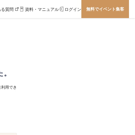
無料でイベント集客
ある質問
資料・マニュアル
ログイン
た。
在利用でき