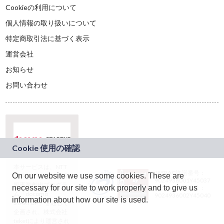
Cookieの利用について
個人情報の取り扱いについて
特定商取引法に基づく表示
運営会社
お知らせ
お問い合わせ
本サービスは、NTT
JASRAC許諾番号：
On our website we use some cookies. These are
ドコモグループの新
9024936001Y45037
規事業創出プログラ
necessary for our site to work properly and to give us
JASRAC許諾番号：
ム「docomo
9024936002Y45040
information about how our site is used.
STARTUP」を通じて
企画され、株式会社
teketにより運営され