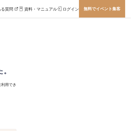
無料でイベント集客
ある質問
資料・マニュアル
ログイン
た。
在利用でき