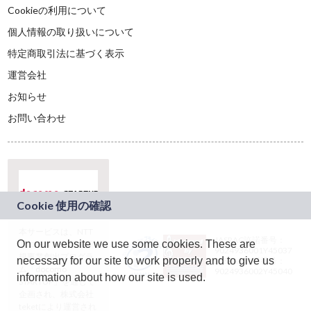
Cookieの利用について
個人情報の取り扱いについて
特定商取引法に基づく表示
運営会社
お知らせ
お問い合わせ
本サービスは、NTT
JASRAC許諾番号：
On our website we use some cookies. These are
ドコモグループの新
9024936001Y45037
規事業創出プログラ
necessary for our site to work properly and to give us
JASRAC許諾番号：
ム「docomo
9024936002Y45040
information about how our site is used.
STARTUP」を通じて
企画され、株式会社
teketにより運営され