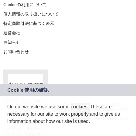
Cookieの利用について
個人情報の取り扱いについて
特定商取引法に基づく表示
運営会社
お知らせ
お問い合わせ
本サービスは、NTT
JASRAC許諾番号：
On our website we use some cookies. These are
ドコモグループの新
9024936001Y45037
規事業創出プログラ
necessary for our site to work properly and to give us
JASRAC許諾番号：
ム「docomo
9024936002Y45040
information about how our site is used.
STARTUP」を通じて
企画され、株式会社
teketにより運営され