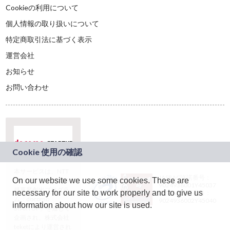
Cookieの利用について
個人情報の取り扱いについて
特定商取引法に基づく表示
運営会社
お知らせ
お問い合わせ
本サービスは、NTT
JASRAC許諾番号：
On our website we use some cookies. These are
ドコモグループの新
9024936001Y45037
規事業創出プログラ
necessary for our site to work properly and to give us
JASRAC許諾番号：
ム「docomo
9024936002Y45040
information about how our site is used.
STARTUP」を通じて
企画され、株式会社
teketにより運営され