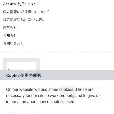
Cookieの利用について
個人情報の取り扱いについて
特定商取引法に基づく表示
運営会社
お知らせ
お問い合わせ
本サービスは、NTT
JASRAC許諾番号：
On our website we use some cookies. These are
ドコモグループの新
9024936001Y45037
規事業創出プログラ
necessary for our site to work properly and to give us
JASRAC許諾番号：
ム「docomo
9024936002Y45040
information about how our site is used.
STARTUP」を通じて
企画され、株式会社
teketにより運営され