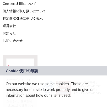
Cookieの利用について
個人情報の取り扱いについて
特定商取引法に基づく表示
運営会社
お知らせ
お問い合わせ
本サービスは、NTT
JASRAC許諾番号：
On our website we use some cookies. These are
ドコモグループの新
9024936001Y45037
規事業創出プログラ
necessary for our site to work properly and to give us
JASRAC許諾番号：
ム「docomo
9024936002Y45040
information about how our site is used.
STARTUP」を通じて
企画され、株式会社
teketにより運営され