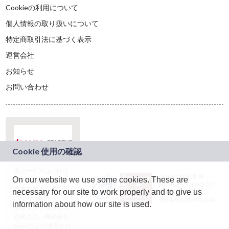
Cookieの利用について
個人情報の取り扱いについて
特定商取引法に基づく表示
運営会社
お知らせ
お問い合わせ
本サービスは、NTT
JASRAC許諾番号：
On our website we use some cookies. These are
ドコモグループの新
9024936001Y45037
規事業創出プログラ
necessary for our site to work properly and to give us
JASRAC許諾番号：
ム「docomo
9024936002Y45040
information about how our site is used.
STARTUP」を通じて
企画され、株式会社
teketにより運営され