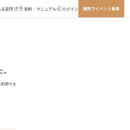
無料でイベント集客
ある質問
資料・マニュアル
ログイン
た。
在利用でき