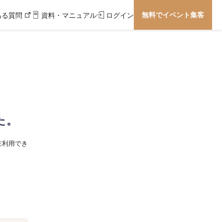
無料でイベント集客
ある質問
資料・マニュアル
ログイン
た。
在利用でき