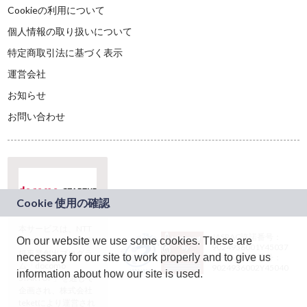
Cookieの利用について
個人情報の取り扱いについて
特定商取引法に基づく表示
運営会社
お知らせ
お問い合わせ
本サービスは、NTT
JASRAC許諾番号：
On our website we use some cookies. These are
ドコモグループの新
9024936001Y45037
規事業創出プログラ
necessary for our site to work properly and to give us
JASRAC許諾番号：
ム「docomo
9024936002Y45040
information about how our site is used.
STARTUP」を通じて
企画され、株式会社
teketにより運営され