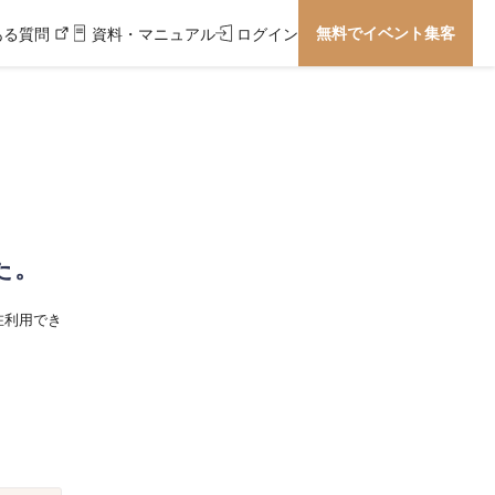
無料でイベント集客
ある質問
資料・マニュアル
ログイン
た。
在利用でき