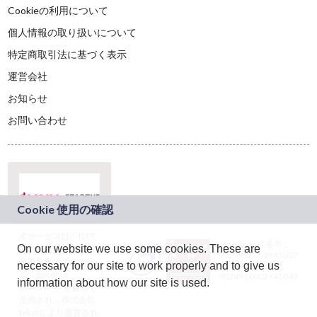
Cookieの利用について
個人情報の取り扱いについて
特定商取引法に基づく表示
運営会社
お知らせ
お問い合わせ
本サービスは、NTT
JASRAC許諾番号：
On our website we use some cookies. These are
ドコモグループの新
9024936001Y45037
規事業創出プログラ
necessary for our site to work properly and to give us
JASRAC許諾番号：
ム「docomo
9024936002Y45040
information about how our site is used.
STARTUP」を通じて
企画され、株式会社
teketにより運営され