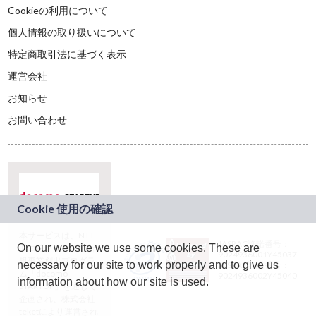
Cookieの利用について
個人情報の取り扱いについて
特定商取引法に基づく表示
運営会社
お知らせ
お問い合わせ
本サービスは、NTT
JASRAC許諾番号：
On our website we use some cookies. These are
ドコモグループの新
9024936001Y45037
規事業創出プログラ
necessary for our site to work properly and to give us
JASRAC許諾番号：
ム「docomo
9024936002Y45040
information about how our site is used.
STARTUP」を通じて
企画され、株式会社
teketにより運営され