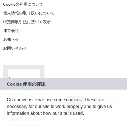
Cookieの利用について
個人情報の取り扱いについて
特定商取引法に基づく表示
運営会社
お知らせ
お問い合わせ
本サービスは、NTT
JASRAC許諾番号：
On our website we use some cookies. These are
ドコモグループの新
9024936001Y45037
規事業創出プログラ
necessary for our site to work properly and to give us
JASRAC許諾番号：
ム「docomo
9024936002Y45040
information about how our site is used.
STARTUP」を通じて
企画され、株式会社
teketにより運営され