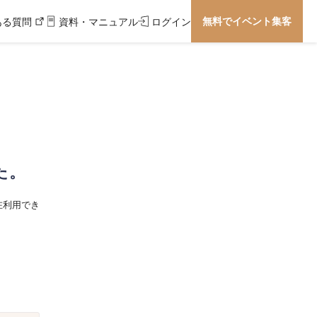
無料でイベント集客
ある質問
資料・マニュアル
ログイン
た。
在利用でき