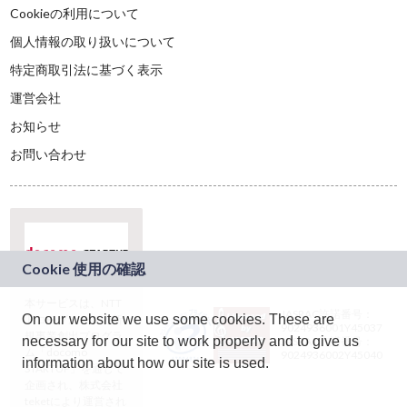
Cookieの利用について
個人情報の取り扱いについて
特定商取引法に基づく表示
運営会社
お知らせ
お問い合わせ
本サービスは、NTT
JASRAC許諾番号：
On our website we use some cookies. These are
ドコモグループの新
9024936001Y45037
規事業創出プログラ
necessary for our site to work properly and to give us
JASRAC許諾番号：
ム「docomo
9024936002Y45040
information about how our site is used.
STARTUP」を通じて
企画され、株式会社
teketにより運営され