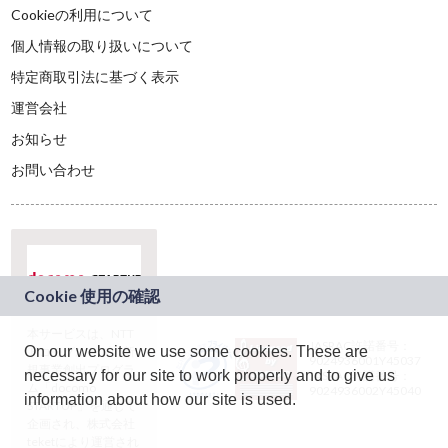
Cookieの利用について
個人情報の取り扱いについて
特定商取引法に基づく表示
運営会社
お知らせ
お問い合わせ
本サービスは、NTT
JASRAC許諾番号：
On our website we use some cookies. These are
ドコモグループの新
9024936001Y45037
規事業創出プログラ
necessary for our site to work properly and to give us
JASRAC許諾番号：
ム「docomo
9024936002Y45040
information about how our site is used.
STARTUP」を通じて
企画され、株式会社
teketにより運営され