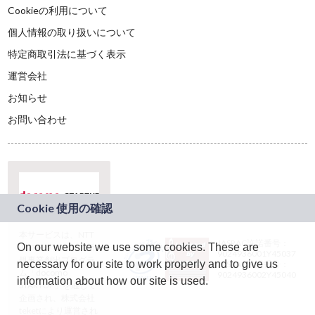
Cookieの利用について
個人情報の取り扱いについて
特定商取引法に基づく表示
運営会社
お知らせ
お問い合わせ
本サービスは、NTT
JASRAC許諾番号：
On our website we use some cookies. These are
ドコモグループの新
9024936001Y45037
規事業創出プログラ
necessary for our site to work properly and to give us
JASRAC許諾番号：
ム「docomo
9024936002Y45040
information about how our site is used.
STARTUP」を通じて
企画され、株式会社
teketにより運営され