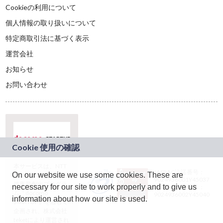
Cookieの利用について
個人情報の取り扱いについて
特定商取引法に基づく表示
運営会社
お知らせ
お問い合わせ
本サービスは、NTT
JASRAC許諾番号：
On our website we use some cookies. These are
ドコモグループの新
9024936001Y45037
規事業創出プログラ
necessary for our site to work properly and to give us
JASRAC許諾番号：
ム「docomo
9024936002Y45040
information about how our site is used.
STARTUP」を通じて
企画され、株式会社
teketにより運営され